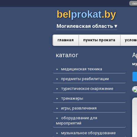
ne
bel
prokat
.by
Могилевская область ▾
главная
пункты проката
услов
каталог
А
му
медицинская техника
предметы реабилитации
туристическое снаряжение
тренажеры
игры, развлечения
оборудование для
мероприятий
музыкальное оборудование