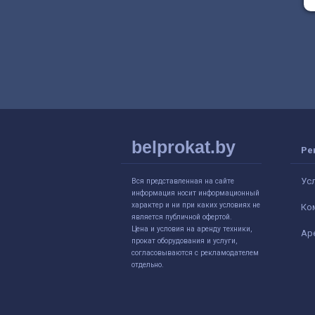
belprokat.by
Ре
Ус
Вся представленная на сайте
информация носит информационный
характер и ни при каких условиях не
Ко
является публичной офертой.
Цена и условия на аренду техники,
Ар
прокат оборудования и услуги,
согласовываются с рекламодателем
отдельно.