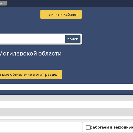
com
личный кабинет
 Могилевской области
 моё объявление в этот раздел
работаем в выходны