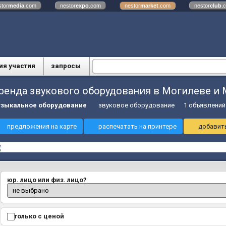
stor
media
.com
nestor
expo
.com
nestor
market
.com
nestor
club
.
ия участия
запросы
ренда звукового оборудования в Могилеве и
зыкальное оборудование
звуковое оборудование
1 объявлений
предложения на карте
распечатать на принтере
добавить
юр. лицо или физ. лицо?
только с ценой