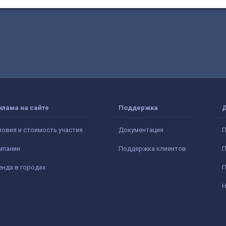
клама на сайте
Поддержка
ловия и стоимость участия
Документация
П
мпании
Поддержка клиентов
П
енда в городах
П
Н